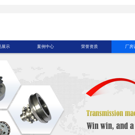
品展示
案例中心
荣誉资质
厂房