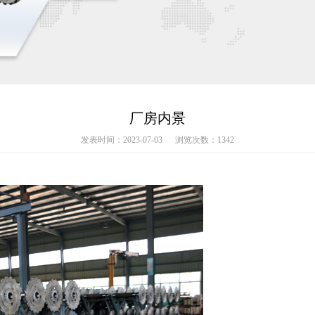
厂房内景
发表时间：2023-07-03 浏览次数：1342